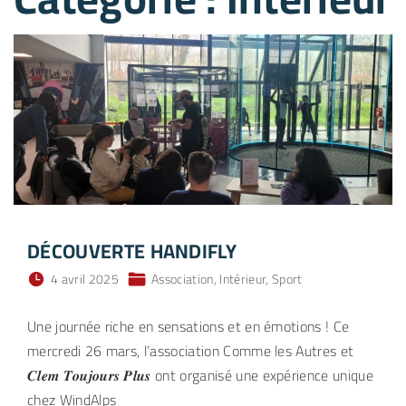
DÉCOUVERTE HANDIFLY
4 avril 2025
Association
Intérieur
Sport
Une journée riche en sensations et en émotions ! Ce
mercredi 26 mars, l’association Comme les Autres et
𝑪𝒍𝒆𝒎 𝑻𝒐𝒖𝒋𝒐𝒖𝒓𝒔 𝑷𝒍𝒖𝒔 ont organisé une expérience unique
chez WindAlps