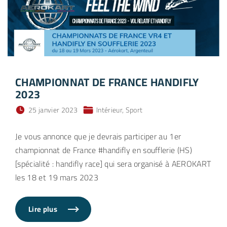
CHAMPIONNAT DE FRANCE HANDIFLY
2023
25 janvier 2023
Intérieur
Sport
Je vous annonce que je devrais participer au 1er
championnat de France #handifly en soufflerie (HS)
[spécialité : handifly race] qui sera organisé à AEROKART
les 18 et 19 mars 2023
Lire plus
"
C
h