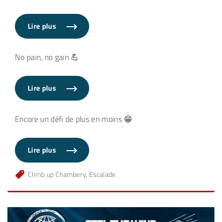
Lire plus
"
E
s
c
No pain, no gain 💪
a
l
a
d
e
Lire plus
"
"
E
s
c
Encore un défi de plus en moins 😁
a
l
a
d
e
Lire plus
"
"
E
s
c
Climb up Chambery
Escalade
a
l
a
d
e
"