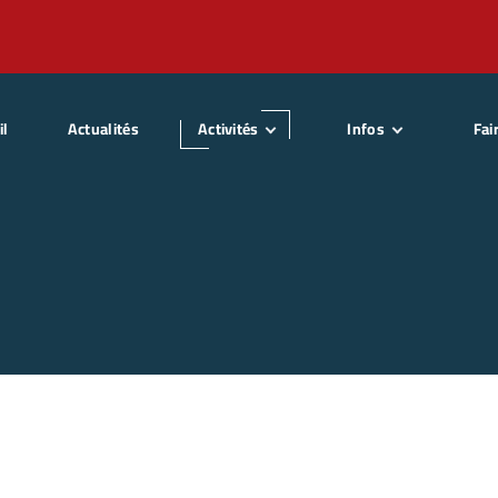
il
Actualités
Activités
Infos
Fai
SitWake
Qui sommes nous ?
Dev
SitSki
La presse
Basket Fauteuil
Partenaires
Chute libre Indoor
Sponsors
Parapente Tandem
Statuts Association
Parachute Tandem
Karting Adapté
Deval Kart’
Moto neige