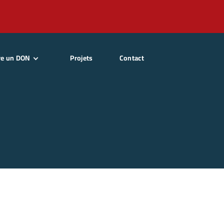
re un DON
Projets
Contact
enir Adhérent