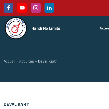
Handi No Limits
Accue
Accueil
»
Activités
»
Deval Kart’
DEVAL KART’