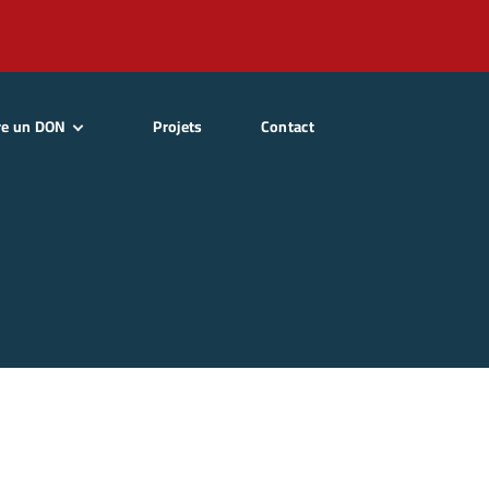
re un DON
Projets
Contact
enir Adhérent