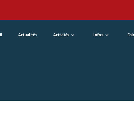
il
Actualités
Activités
Infos
Fai
SitWake
Qui sommes nous ?
Dev
SitSki
La presse
Basket Fauteuil
Partenaires
Chute libre Indoor
Sponsors
Parapente Tandem
Statuts Association
Parachute Tandem
Karting Adapté
Deval Kart’
Moto neige