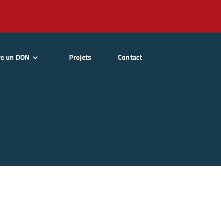
re un DON
Projets
Contact
enir Adhérent