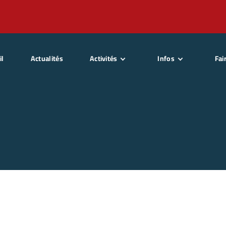
il
Actualités
Activités
Infos
Fai
SitWake
Qui sommes nous ?
Dev
SitSki
La presse
Basket Fauteuil
Partenaires
Chute libre Indoor
Sponsors
Parapente Tandem
Statuts Association
Parachute Tandem
Karting Adapté
Deval Kart’
Moto neige